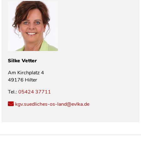
Silke
Vetter
Am Kirchplatz 4
49176 Hilter
Tel.:
05424 37711
kgv.suedliches-os-land@evlka.de