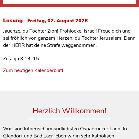
Mehr erfahren
Losung
Losung
Losung
Freitag, 07. August 2026
Freitag, 07. August 2026
Freitag, 07. August 2026
Losung
Freitag, 07. August 2026
Jauchze, du Tochter Zion! Frohlocke, Israel! Freue dich und
Jauchze, du Tochter Zion! Frohlocke, Israel! Freue dich und
Jauchze, du Tochter Zion! Frohlocke, Israel! Freue dich und
Jauchze, du Tochter Zion! Frohlocke, Israel! Freue dich und
sei fröhlich von ganzem Herzen, du Tochter Jerusalem! Denn
sei fröhlich von ganzem Herzen, du Tochter Jerusalem! Denn
sei fröhlich von ganzem Herzen, du Tochter Jerusalem! Denn
sei fröhlich von ganzem Herzen, du Tochter Jerusalem! Denn
der HERR hat deine Strafe weggenommen.
der HERR hat deine Strafe weggenommen.
der HERR hat deine Strafe weggenommen.
der HERR hat deine Strafe weggenommen.
Zefanja 3,14-15
Zefanja 3,14-15
Zefanja 3,14-15
Zefanja 3,14-15
Zum heutigen Kalenderblatt
Zum heutigen Kalenderblatt
Zum heutigen Kalenderblatt
Zum heutigen Kalenderblatt
Herzlich Willkommen!
Wir sind lutherisch im südlichsten Osnabrücker Land: In
Glandorf und Bad Laer leben wir in sehr katholisch