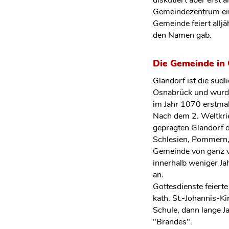
Gemeindezentrum ei
Gemeinde feiert alljä
den Namen gab.
Die Gemeinde in 
Glandorf ist die süd
Osnabrück und wurde
im Jahr 1070 erstmal
Nach dem 2. Weltkri
geprägten Glandorf d
Schlesien, Pommern,
Gemeinde von ganz v
innerhalb weniger J
an.
Gottesdienste feierte
kath. St.-Johannis-Ki
Schule, dann lange J
"Brandes".