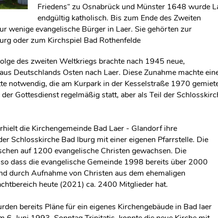
Friedens“ zu Osnabrück und Münster 1648 wurde L
endgültig katholisch. Bis zum Ende des Zweiten
ur wenige evangelische Bürger in Laer. Sie gehörten zur
urg oder zum Kirchspiel Bad Rothenfelde
Folge des zweiten Weltkriegs brachte nach 1945 neue,
 aus Deutschlands Osten nach Laer. Diese Zunahme machte ein
ätte notwendig, die am Kurpark in der Kesselstraße 1970 gemiet
der Gottesdienst regelmäßig statt, aber als Teil der Schlosskirc
hielt die Kirchengemeinde Bad Laer - Glandorf ihre
er Schlosskirche Bad Iburg mit einer eigenen Pfarrstelle. Die
chen auf 1200 evangelische Christen gewachsen. Die
, so dass die evangelische Gemeinde 1998 bereits über 2000
 und durch Aufnahme von Christen aus dem ehemaligen
htbereich heute (2021) ca. 2400 Mitglieder hat.
den bereits Pläne für ein eigenes Kirchengebäude in Bad laer
am 6. Juni 1993, Sonntag Trinitatis, konnte die neue Kirche mit