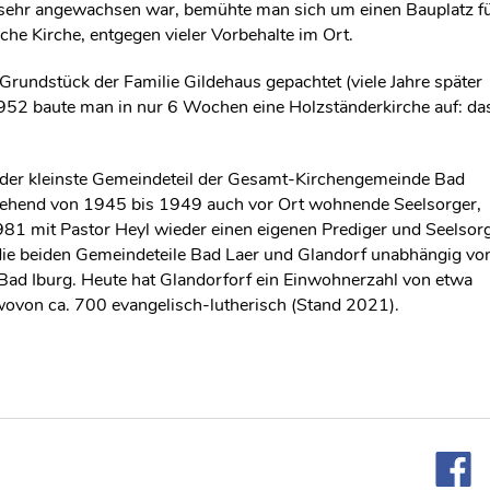
sehr angewachsen war, bemühte man sich um einen Bauplatz f
che Kirche, entgegen vieler Vorbehalte im Ort.
undstück der Familie Gildehaus gepachtet (viele Jahre später
952 baute man in nur 6 Wochen eine Holzständerkirche auf: da
der kleinste Gemeindeteil der Gesamt-Kirchengemeinde Bad
rgehend von 1945 bis 1949 auch vor Ort wohnende Seelsorger,
81 mit Pastor Heyl wieder einen eigenen Prediger und Seelsorg
ie beiden Gemeindeteile Bad Laer und Glandorf unabhängig vo
ad Iburg. Heute hat Glandorforf ein Einwohnerzahl von etwa
ovon ca. 700 evangelisch-lutherisch (Stand 2021).