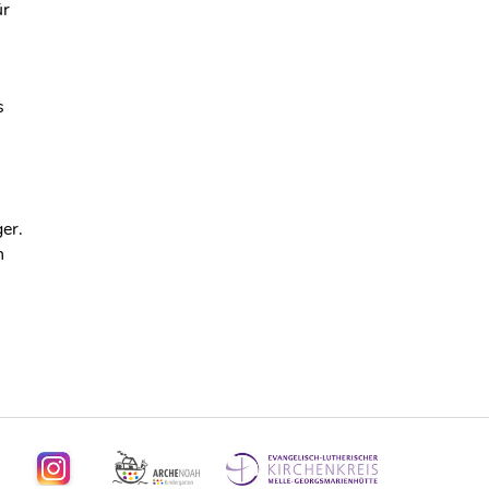
ür
s
er.
n