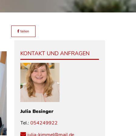
teilen
KONTAKT UND ANFRAGEN
Julia
Besinger
Tel.:
054249922
julia-kimmel@mail.de