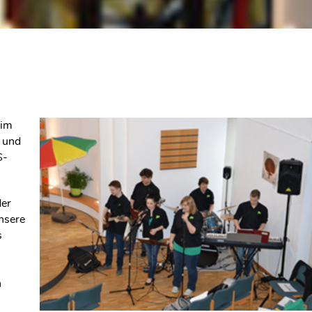
 im
 und
S-
der
nsere
s
n