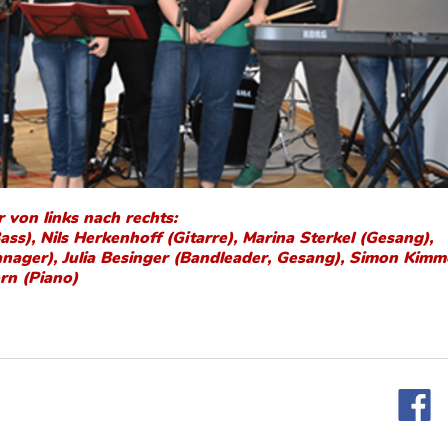
 von links nach rechts:
ass), Nils Herkenhoff (Gitarre), Marina Sterkel (Gesang),
nager), Julia Besinger (Bandleader, Gesang), Simon Kimm
rn (Piano)