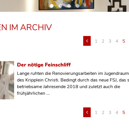
N IM ARCHIV
1
2
3
4
5
Der nötige Feinschliff
Lange ruhten die Renovierungsarbeiten im Jugendraum
des Kripplein Christi. Bedingt durch das neue FSJ, das 
betriebsame Jahresende 2018 und zuletzt auch die
frühjährlichen ...
1
2
3
4
5