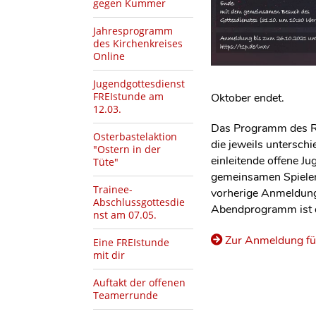
gegen Kummer
Jahresprogramm
des Kirchenkreises
Online
Jugendgottesdienst
FREIstunde am
Oktober endet.
12.03.
Das Programm des Ref
Osterbastelaktion
die jeweils untersch
"Ostern in der
einleitende offene J
Tüte"
gemeinsamen Spielen
Trainee-
vorherige Anmeldung
Abschlussgottesdie
Abendprogramm ist d
nst am 07.05.
Zur Anmeldung fü
Eine FREIstunde
mit dir
Auftakt der offenen
Teamerrunde